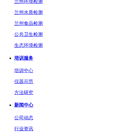
兰州环境检测
兰州水质检测
兰州食品检测
公共卫生检测
生态环境检测
培训服务
培训中心
仪器示范
方法研究
新闻中心
公司动态
行业资讯