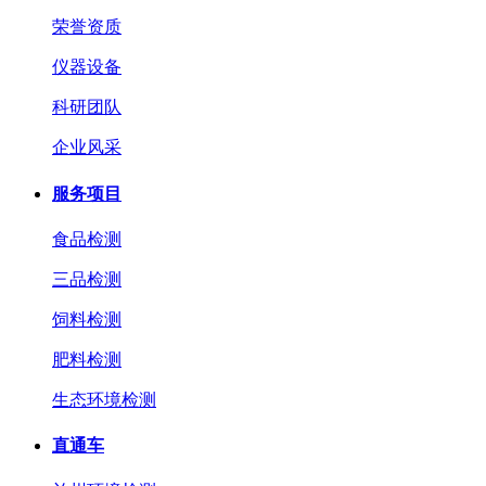
荣誉资质
仪器设备
科研团队
企业风采
服务项目
食品检测
三品检测
饲料检测
肥料检测
生态环境检测
直通车