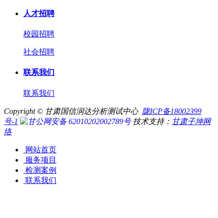
人才招聘
校园招聘
社会招聘
联系我们
联系我们
Copyright © 甘肃国信润达分析测试中心
陇ICP备18002399
号-1
甘公网安备 62010202002789号
技术支持：
甘肃子坤网
络
网站首页
服务项目
检测案例
联系我们