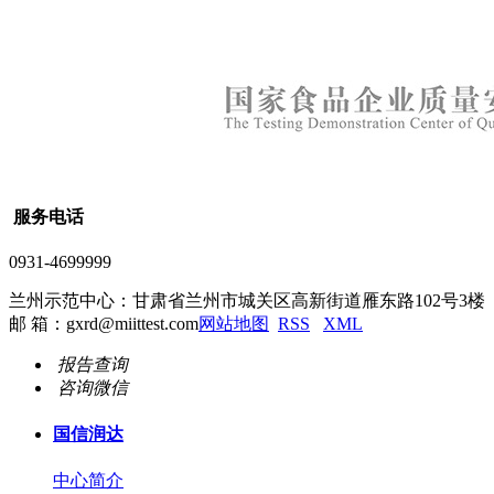
服务电话
0931-4699999
兰州示范中心：甘肃省兰州市城关区高新街道雁东路102号3楼
邮 箱：gxrd@miittest.com
网站地图
RSS
XML
报告查询
咨询微信
国信润达
中心简介