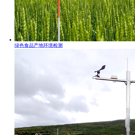
绿色食品产地环境检测