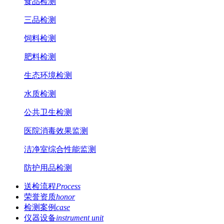
食品检测
三品检测
饲料检测
肥料检测
生态环境检测
水质检测
公共卫生检测
医院消毒效果监测
洁净室综合性能监测
防护用品检测
送检流程
Process
荣誉资质
honor
检测案例
case
仪器设备
instrument unit