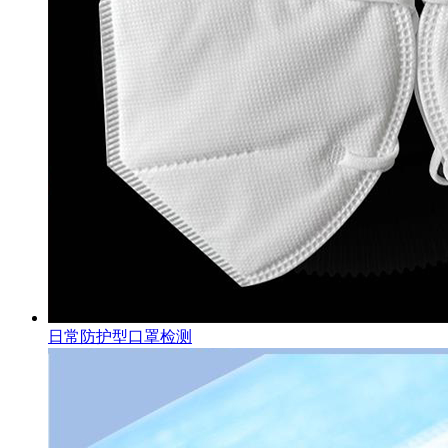
日常防护型口罩检测