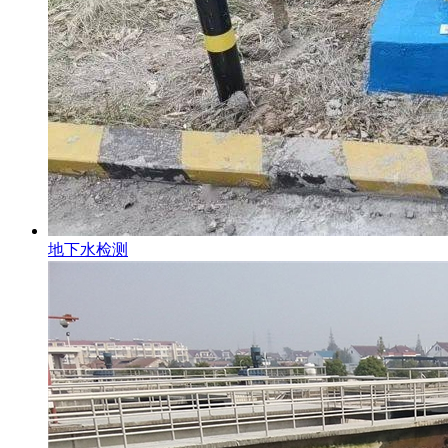
地下水检测