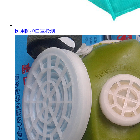
医用防护口罩检测