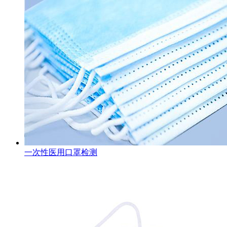
一次性医用口罩检测