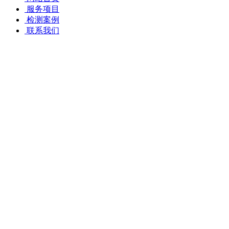
服务项目
检测案例
联系我们