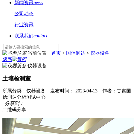
新闻资讯
news
公司动态
行业资讯
联系我们
contact
当前位置：
首页
>
国信润达
>
仪器设备
返回
仪器设备
土壤检测室
所属分类：仪器设备 发布时间： 2023-04-13 作者：甘肃国
信润达分析测试中心
分享到：
二维码分享