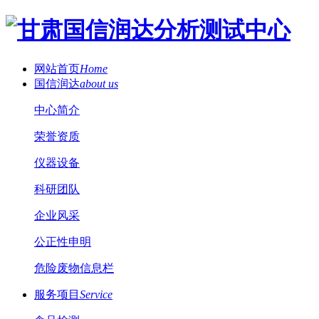
网站首页
Home
国信润达
about us
中心简介
荣誉资质
仪器设备
科研团队
企业风采
公正性申明
危险废物信息栏
服务项目
Service