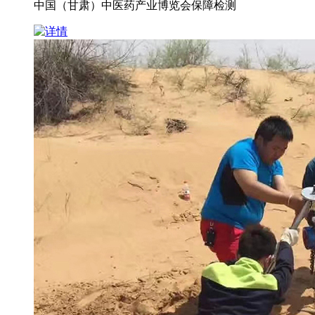
中国（甘肃）中医药产业博览会保障检测