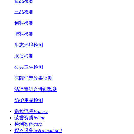
食品检测
三品检测
饲料检测
肥料检测
生态环境检测
水质检测
公共卫生检测
医院消毒效果监测
洁净室综合性能监测
防护用品检测
送检流程
Process
荣誉资质
honor
检测案例
case
仪器设备
instrument unit