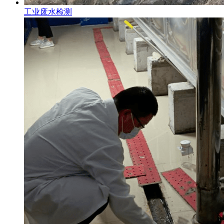
工业废水检测