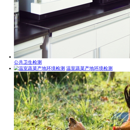
公共卫生检测
温室蔬菜产地环境检测