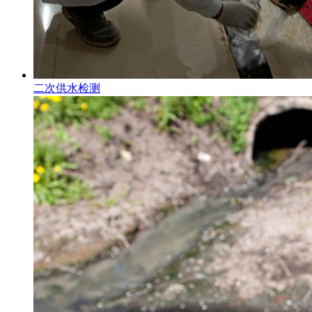
二次供水检测