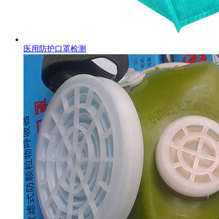
医用防护口罩检测