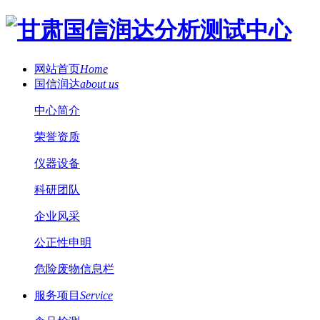
网站首页
Home
国信润达
about us
中心简介
荣誉资质
仪器设备
科研团队
企业风采
公正性申明
危险废物信息栏
服务项目
Service