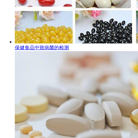
保健食品中致病菌的检测