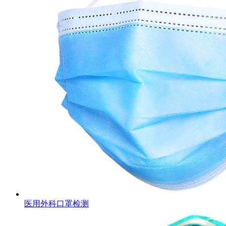
医用外科口罩检测